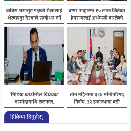
कांग्रेस असन्तुष्ट पक्षको भेलालाई
बम्पर उपहारमा १० लाख जितेका
शेरबहादुर देउवाले सम्बोधन गर्ने
हेमराजलाई अर्थमन्त्री वाग्लेको
फोन, रुपन्देहीकी सपनाले
जितिन् एक लाख
‘मिडिया काउन्सिल विधेयक’
तीन महिनामा ३८४ मन्त्रिपरिषद्
मस्यौदामाथि छलफल,
निर्णय, ३२ हजारभन्दा बढी
एआईदेखि पत्रकारको
गुनासो फर्छ्योट
प्रिक्रिया दिनुहोस्
लाइसेन्ससम्मका विषयमा
सुझाव