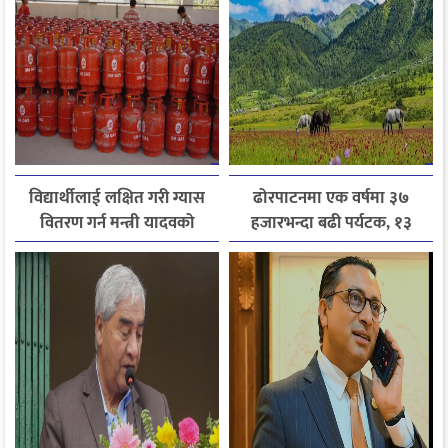
विद्यार्थीलाई लक्षित गरी ग्यास
ढोरपाटनमा एक वर्षमा ३७
वितरण गर्न मन्त्री यादवको
हजारभन्दा बढी पर्यटक, १३
निर्देशन
हजारले बढ्यो आगमन