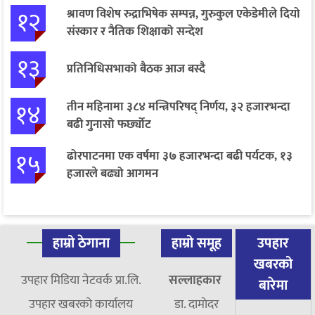
१२
श्रावण विशेष रुद्राभिषेक सम्पन्न, गुरुकुल एकेडेमीले दियो
संस्कार र नैतिक शिक्षाको सन्देश
१३
प्रतिनिधिसभाको बैठक आज बस्दै
१४
तीन महिनामा ३८४ मन्त्रिपरिषद् निर्णय, ३२ हजारभन्दा
बढी गुनासो फर्छ्योट
१५
ढोरपाटनमा एक वर्षमा ३७ हजारभन्दा बढी पर्यटक, १३
हजारले बढ्यो आगमन
हाम्रो ठेगाना
हाम्रो समूह
उपहार
खबरको
उपहार मिडिया नेटवर्क प्रा.लि.
सल्लाहकार
बारेमा
उपहार खबरको कार्यालय
डा. दामाेदर