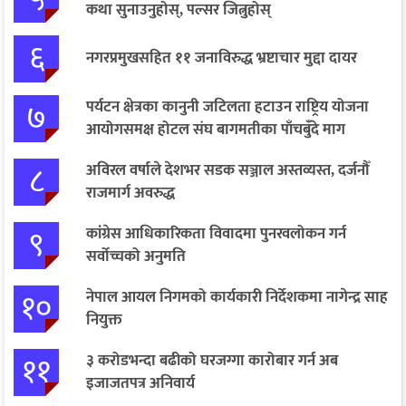
कथा सुनाउनुहोस्, पल्सर जित्नुहोस्
६
नगरप्रमुखसहित ११ जनाविरुद्ध भ्रष्टाचार मुद्दा दायर
७
पर्यटन क्षेत्रका कानुनी जटिलता हटाउन राष्ट्रिय योजना
आयोगसमक्ष होटल संघ बागमतीका पाँचबुँदे माग
८
अविरल वर्षाले देशभर सडक सञ्जाल अस्तव्यस्त, दर्जनौँ
राजमार्ग अवरुद्ध
९
कांग्रेस आधिकारिकता विवादमा पुनरवलोकन गर्न
सर्वोच्चको अनुमति
१०
नेपाल आयल निगमको कार्यकारी निर्देशकमा नागेन्द्र साह
नियुक्त
११
३ करोडभन्दा बढीको घरजग्गा कारोबार गर्न अब
इजाजतपत्र अनिवार्य