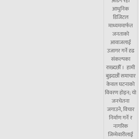
अडिग रही
आधुनिक
डिजिटल
माध्यममार्फत
जनताको
आवाजलाई
उजागर गर्ने दृढ
संकल्पका
राख्दछौँ । हामी
बुझ्दछौं समाचार
केवल घटनाको
विवरण होइन; यो
जनचेतना
जगाउने, विचार
निर्माण गर्ने र
नागरिक
जिम्मेवारीलाई