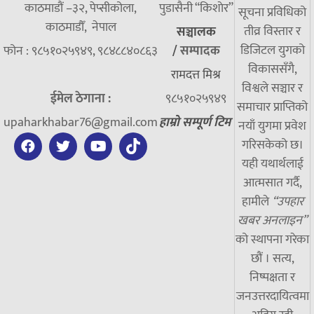
काठमाडौं –३२, पेप्सीकोला,
पुडासैनी “किशाेर”
सूचना प्रविधिको
काठमाडौँ, नेपाल
तीव्र विस्तार र
सञ्चालक
डिजिटल युगको
फोन : ९८५१०२५९४९, ९८४८८४०८६३
/
सम्पादक
विकाससँगै,
रामदत्त मिश्र
विश्वले सञ्चार र
ईमेल ठेगाना :
९८५१०२५९४९
समाचार प्राप्तिको
upaharkhabar76@gmail.com
हाम्रो सम्पूर्ण टिम
नयाँ युगमा प्रवेश
गरिसकेको छ।
यही यथार्थलाई
आत्मसात गर्दै,
हामीले
“उपहार
खबर अनलाइन”
को स्थापना गरेका
छौं । सत्य,
निष्पक्षता र
जनउत्तरदायित्वमा