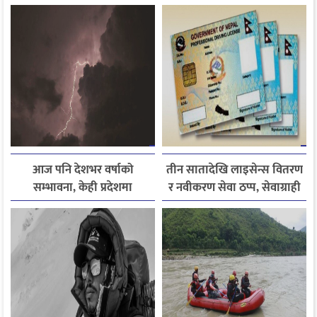
र नैतिक शिक्षाको सन्देश
राजमार्ग अवरुद्ध
आज पनि देशभर वर्षाको
तीन सातादेखि लाइसेन्स वितरण
सम्भावना, केही प्रदेशमा
र नवीकरण सेवा ठप्प, सेवाग्राही
भारीदेखि धेरै भारी वर्षा हुने
सास्तीमा
चेतावनी