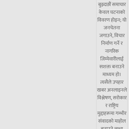
बुझ्दछौं समाचार
केवल घटनाको
विवरण होइन; यो
जनचेतना
जगाउने, विचार
निर्माण गर्ने र
नागरिक
जिम्मेवारीलाई
सशक्त बनाउने
माध्यम हो।
त्यसैले उपहार
खबर अनलाइनले
विश्लेषण, सरोकार
र राष्ट्रिय
मुद्दाहरूमा गम्भीर
संवादको माहोल