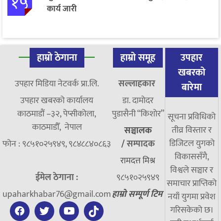
१५
कार्य जारी
हाम्रो ठेगाना
हाम्रो समूह
उपहार
खबरको
उपहार मिडिया नेटवर्क प्रा.लि.
सल्लाहकार
बारेमा
उपहार खबरको कार्यालय
डा. दामाेदर
काठमाडौं –३२, पेप्सीकोला,
पुडासैनी “किशाेर”
सूचना प्रविधिको
काठमाडौँ, नेपाल
तीव्र विस्तार र
सञ्चालक
डिजिटल युगको
फोन : ९८५१०२५९४९, ९८४८८४०८६३
/
सम्पादक
विकाससँगै,
रामदत्त मिश्र
विश्वले सञ्चार र
ईमेल ठेगाना :
९८५१०२५९४९
समाचार प्राप्तिको
upaharkhabar76@gmail.com
हाम्रो सम्पूर्ण टिम
नयाँ युगमा प्रवेश
गरिसकेको छ।