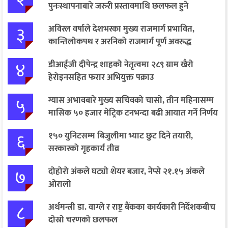
पुनःस्थापनाबारे जरुरी प्रस्तावमाथि छलफल हुने
३
अविरल वर्षाले देशभरका मुख्य राजमार्ग प्रभावित,
कान्तिलोकपथ र अरनिको राजमार्ग पूर्ण अवरुद्ध
४
डीआईजी दीपेन्द्र शाहको नेतृत्वमा २८९ ग्राम खैरो
हेरोइनसहित फरार अभियुक्त पक्राउ
५
ग्यास अभावबारे मुख्य सचिवको चासो, तीन महिनासम्म
मासिक ५० हजार मेट्रिक टनभन्दा बढी आयात गर्ने निर्णय
६
१५० युनिटसम्म बिजुलीमा भ्याट छुट दिने तयारी,
सरकारको गृहकार्य तीव्र
७
दोहोरो अंकले घट्यो शेयर बजार, नेप्से २१.१५ अंकले
ओरालो
८
अर्थमन्त्री डा. वाग्ले र राष्ट्र बैंकका कार्यकारी निर्देशकबीच
दोस्रो चरणको छलफल