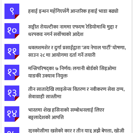
९
हवाई इन्धन महँगिएसँगै आन्तरिक हवाई भाडा बढ्यो
१०
सङ्गीत रोयल्टीका नाममा एफएम रेडियोमाथि मुद्दा र
धरपकड नगर्न सर्वोच्चको आदेश
११
धवलशमशेर र दुर्गा प्रसाईंद्वारा ‘जय नेपाल पार्टी’ घोषणा,
साउन २८ मा आयोगमा दर्ता गर्ने तयारी
१२
मन्त्रिपरिषद्का ७ निर्णय: लगानी बोर्डको सिइओमा
याङकी उक्याव नियुक्त
१३
तीन सातादेखि लाइसेन्स वितरण र नवीकरण सेवा ठप्प,
सेवाग्राही सास्तीमा
१४
भारतमा शेख हसिनाको सम्बोधनलाई लिएर
बङ्गलादेशको आपत्ति
सुनकोसीमा खसेको कार र तीन यात्रु अझै बेपत्ता, खोजी