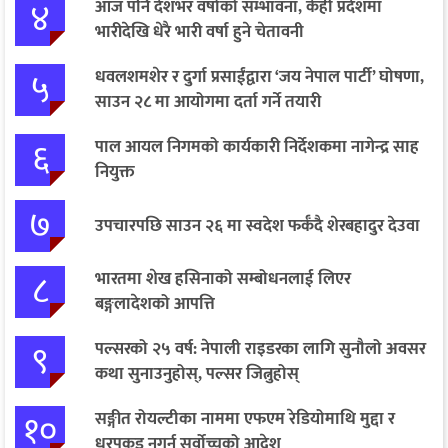
४
आज पनि देशभर वर्षाको सम्भावना, केही प्रदेशमा
भारीदेखि धेरै भारी वर्षा हुने चेतावनी
५
धवलशमशेर र दुर्गा प्रसाईंद्वारा ‘जय नेपाल पार्टी’ घोषणा,
साउन २८ मा आयोगमा दर्ता गर्ने तयारी
६
पाल आयल निगमको कार्यकारी निर्देशकमा नागेन्द्र साह
नियुक्त
७
उपचारपछि साउन २६ मा स्वदेश फर्कँदै शेरबहादुर देउवा
८
भारतमा शेख हसिनाको सम्बोधनलाई लिएर
बङ्गलादेशको आपत्ति
९
पल्सरको २५ वर्ष: नेपाली राइडरका लागि सुनौलो अवसर
कथा सुनाउनुहोस्, पल्सर जित्नुहोस्
१०
सङ्गीत रोयल्टीका नाममा एफएम रेडियोमाथि मुद्दा र
धरपकड नगर्न सर्वोच्चको आदेश