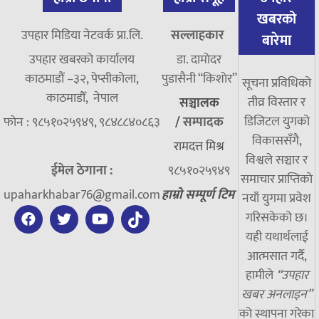
खबरको
उपहार मिडिया नेटवर्क प्रा.लि.
सल्लाहकार
बारेमा
उपहार खबरको कार्यालय
डा. दामाेदर
काठमाडौं –३२, पेप्सीकोला,
पुडासैनी “किशाेर”
सूचना प्रविधिको
काठमाडौँ, नेपाल
तीव्र विस्तार र
सञ्चालक
डिजिटल युगको
फोन : ९८५१०२५९४९, ९८४८८४०८६३
/
सम्पादक
विकाससँगै,
रामदत्त मिश्र
विश्वले सञ्चार र
ईमेल ठेगाना :
९८५१०२५९४९
समाचार प्राप्तिको
upaharkhabar76@gmail.com
हाम्रो सम्पूर्ण टिम
नयाँ युगमा प्रवेश
गरिसकेको छ।
यही यथार्थलाई
आत्मसात गर्दै,
हामीले
“उपहार
खबर अनलाइन”
को स्थापना गरेका