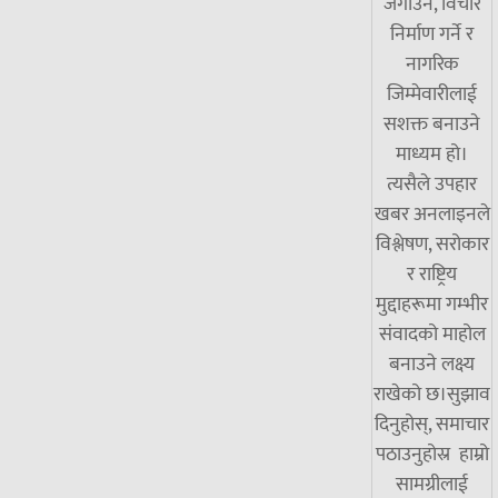
जगाउने, विचार
निर्माण गर्ने र
नागरिक
जिम्मेवारीलाई
सशक्त बनाउने
माध्यम हो।
त्यसैले उपहार
खबर अनलाइनले
विश्लेषण, सरोकार
र राष्ट्रिय
मुद्दाहरूमा गम्भीर
संवादको माहोल
बनाउने लक्ष्य
राखेको छ।सुझाव
दिनुहोस्, समाचार
पठाउनुहोस्र हाम्रो
सामग्रीलाई