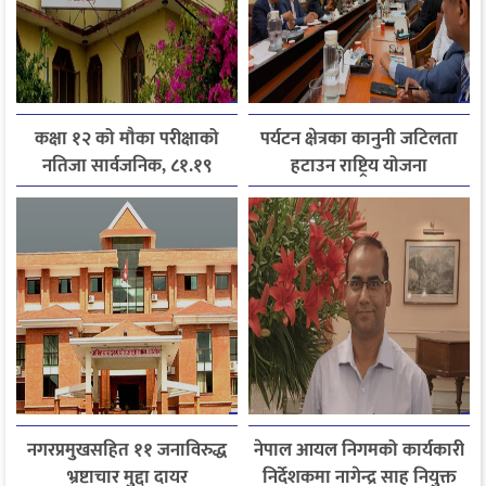
कक्षा १२ को मौका परीक्षाको
पर्यटन क्षेत्रका कानुनी जटिलता
नतिजा सार्वजनिक, ८१.१९
हटाउन राष्ट्रिय योजना
प्रतिशत विद्यार्थी उत्तीर्ण
आयोगसमक्ष होटल संघ
बागमतीका पाँचबुँदे माग
नगरप्रमुखसहित ११ जनाविरुद्ध
नेपाल आयल निगमको कार्यकारी
भ्रष्टाचार मुद्दा दायर
निर्देशकमा नागेन्द्र साह नियुक्त