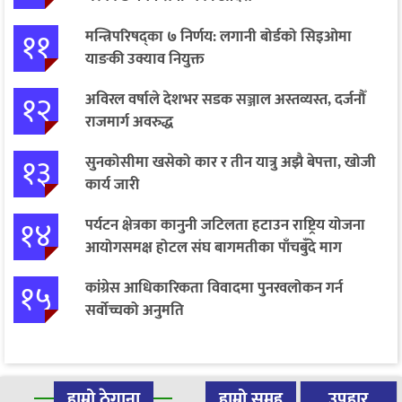
११
मन्त्रिपरिषद्का ७ निर्णय: लगानी बोर्डको सिइओमा
याङकी उक्याव नियुक्त
१२
अविरल वर्षाले देशभर सडक सञ्जाल अस्तव्यस्त, दर्जनौँ
राजमार्ग अवरुद्ध
१३
सुनकोसीमा खसेको कार र तीन यात्रु अझै बेपत्ता, खोजी
कार्य जारी
१४
पर्यटन क्षेत्रका कानुनी जटिलता हटाउन राष्ट्रिय योजना
आयोगसमक्ष होटल संघ बागमतीका पाँचबुँदे माग
१५
कांग्रेस आधिकारिकता विवादमा पुनरवलोकन गर्न
सर्वोच्चको अनुमति
हाम्रो ठेगाना
हाम्रो समूह
उपहार