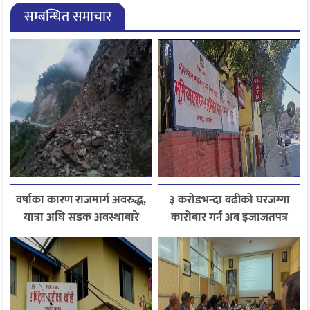
सम्बन्धित समाचार
वर्षाका कारण राजमार्ग अवरुद्ध,
३ करोडभन्दा बढीको घरजग्गा
यात्रा अघि सडक अवस्थाबारे
कारोबार गर्न अब इजाजतपत्र
जानकारी लिन आग्रह
अनिवार्य