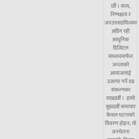
छौं । सत्य,
निष्पक्षता र
जनउत्तरदायित्वमा
अडिग रही
आधुनिक
डिजिटल
माध्यममार्फत
जनताको
आवाजलाई
उजागर गर्ने दृढ
संकल्पका
राख्दछौँ । हामी
बुझ्दछौं समाचार
केवल घटनाको
विवरण होइन; यो
जनचेतना