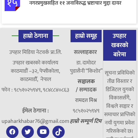
१५
नगरप्रमुखसहित ११ जनाविरुद्ध भ्रष्टाचार मुद्दा दायर
हाम्रो ठेगाना
हाम्रो समूह
उपहार
खबरको
उपहार मिडिया नेटवर्क प्रा.लि.
सल्लाहकार
बारेमा
उपहार खबरको कार्यालय
डा. दामाेदर
काठमाडौं –३२, पेप्सीकोला,
पुडासैनी “किशाेर”
सूचना प्रविधिको
काठमाडौँ, नेपाल
तीव्र विस्तार र
सञ्चालक
डिजिटल युगको
फोन : ९८५१०२५९४९, ९८४८८४०८६३
/
सम्पादक
विकाससँगै,
रामदत्त मिश्र
विश्वले सञ्चार र
ईमेल ठेगाना :
९८५१०२५९४९
समाचार प्राप्तिको
upaharkhabar76@gmail.com
हाम्रो सम्पूर्ण टिम
नयाँ युगमा प्रवेश
गरिसकेको छ।