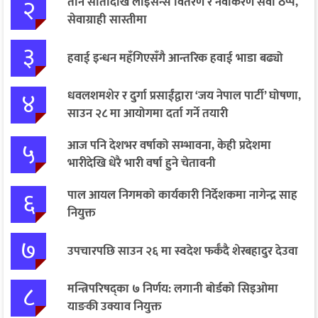
२
तीन सातादेखि लाइसेन्स वितरण र नवीकरण सेवा ठप्प,
सेवाग्राही सास्तीमा
३
हवाई इन्धन महँगिएसँगै आन्तरिक हवाई भाडा बढ्यो
४
धवलशमशेर र दुर्गा प्रसाईंद्वारा ‘जय नेपाल पार्टी’ घोषणा,
साउन २८ मा आयोगमा दर्ता गर्ने तयारी
५
आज पनि देशभर वर्षाको सम्भावना, केही प्रदेशमा
भारीदेखि धेरै भारी वर्षा हुने चेतावनी
६
पाल आयल निगमको कार्यकारी निर्देशकमा नागेन्द्र साह
नियुक्त
७
उपचारपछि साउन २६ मा स्वदेश फर्कँदै शेरबहादुर देउवा
८
मन्त्रिपरिषद्का ७ निर्णय: लगानी बोर्डको सिइओमा
याङकी उक्याव नियुक्त