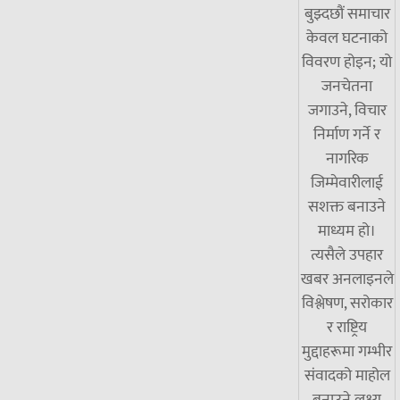
बुझ्दछौं समाचार
केवल घटनाको
विवरण होइन; यो
जनचेतना
जगाउने, विचार
निर्माण गर्ने र
नागरिक
जिम्मेवारीलाई
सशक्त बनाउने
माध्यम हो।
त्यसैले उपहार
खबर अनलाइनले
विश्लेषण, सरोकार
र राष्ट्रिय
मुद्दाहरूमा गम्भीर
संवादको माहोल