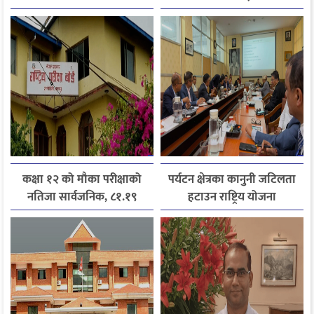
जानकारी लिन आग्रह
अनिवार्य
कक्षा १२ को मौका परीक्षाको
पर्यटन क्षेत्रका कानुनी जटिलता
नतिजा सार्वजनिक, ८१.१९
हटाउन राष्ट्रिय योजना
प्रतिशत विद्यार्थी उत्तीर्ण
आयोगसमक्ष होटल संघ
बागमतीका पाँचबुँदे माग