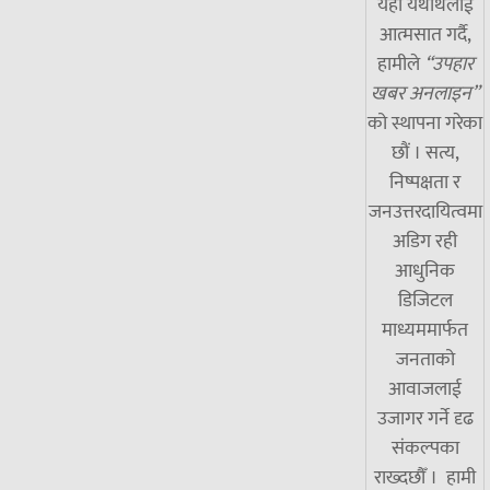
यही यथार्थलाई
आत्मसात गर्दै,
हामीले
“उपहार
खबर अनलाइन”
को स्थापना गरेका
छौं । सत्य,
निष्पक्षता र
जनउत्तरदायित्वमा
अडिग रही
आधुनिक
डिजिटल
माध्यममार्फत
जनताको
आवाजलाई
उजागर गर्ने दृढ
संकल्पका
राख्दछौँ । हामी