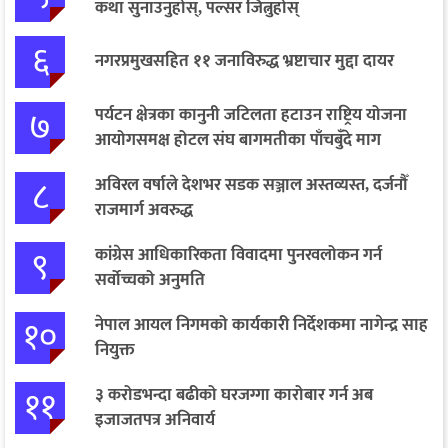
कथा सुनाउनुहोस्, पल्सर जित्नुहोस्
६
नगरप्रमुखसहित ११ जनाविरुद्ध भ्रष्टाचार मुद्दा दायर
७
पर्यटन क्षेत्रका कानुनी जटिलता हटाउन राष्ट्रिय योजना
आयोगसमक्ष होटल संघ बागमतीका पाँचबुँदे माग
८
अविरल वर्षाले देशभर सडक सञ्जाल अस्तव्यस्त, दर्जनौँ
राजमार्ग अवरुद्ध
९
कांग्रेस आधिकारिकता विवादमा पुनरवलोकन गर्न
सर्वोच्चको अनुमति
१०
नेपाल आयल निगमको कार्यकारी निर्देशकमा नागेन्द्र साह
नियुक्त
११
३ करोडभन्दा बढीको घरजग्गा कारोबार गर्न अब
इजाजतपत्र अनिवार्य