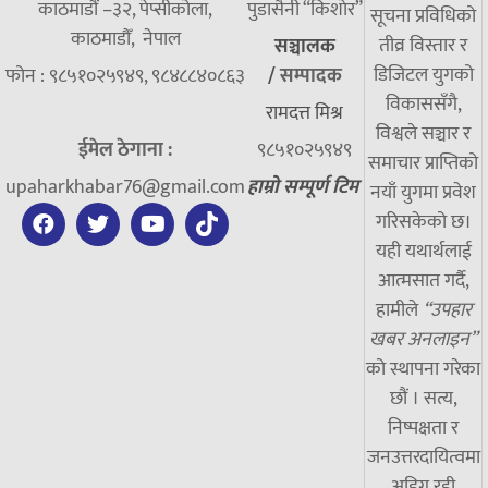
काठमाडौं –३२, पेप्सीकोला,
पुडासैनी “किशाेर”
सूचना प्रविधिको
काठमाडौँ, नेपाल
तीव्र विस्तार र
सञ्चालक
डिजिटल युगको
फोन : ९८५१०२५९४९, ९८४८८४०८६३
/
सम्पादक
विकाससँगै,
रामदत्त मिश्र
विश्वले सञ्चार र
ईमेल ठेगाना :
९८५१०२५९४९
समाचार प्राप्तिको
upaharkhabar76@gmail.com
हाम्रो सम्पूर्ण टिम
नयाँ युगमा प्रवेश
गरिसकेको छ।
यही यथार्थलाई
आत्मसात गर्दै,
हामीले
“उपहार
खबर अनलाइन”
को स्थापना गरेका
छौं । सत्य,
निष्पक्षता र
जनउत्तरदायित्वमा
अडिग रही