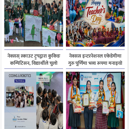
नेक्सस् स्काउट ट्रुपद्वारा कुकिङ
नेक्सस इन्टरनेशनल एकेडेमीमा
कम्पिटिसन, विद्यार्थीले चुलो
गुरु पूर्णिमा भव्य रूपमा मनाइयो
निर्माणदेखि परिकारसम्म देखाए
व्यवहारिक सीप