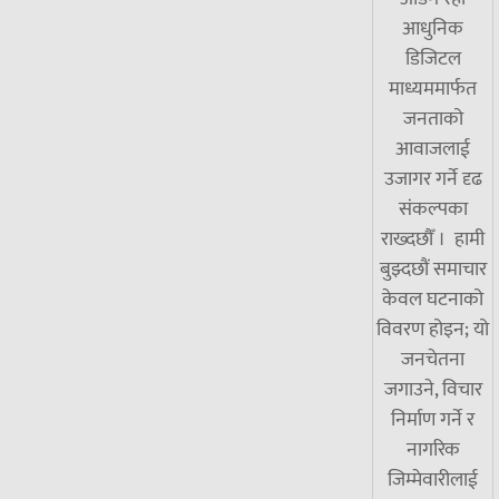
आधुनिक
डिजिटल
माध्यममार्फत
जनताको
आवाजलाई
उजागर गर्ने दृढ
संकल्पका
राख्दछौँ । हामी
बुझ्दछौं समाचार
केवल घटनाको
विवरण होइन; यो
जनचेतना
जगाउने, विचार
निर्माण गर्ने र
नागरिक
जिम्मेवारीलाई