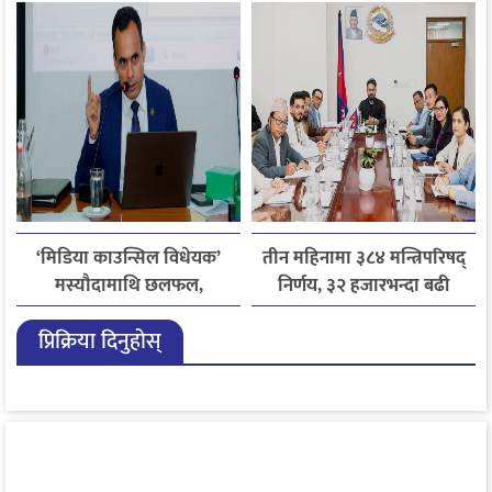
जितिन् एक लाख
‘मिडिया काउन्सिल विधेयक’
तीन महिनामा ३८४ मन्त्रिपरिषद्
मस्यौदामाथि छलफल,
निर्णय, ३२ हजारभन्दा बढी
एआईदेखि पत्रकारको
गुनासो फर्छ्योट
प्रिक्रिया दिनुहोस्
लाइसेन्ससम्मका विषयमा
सुझाव