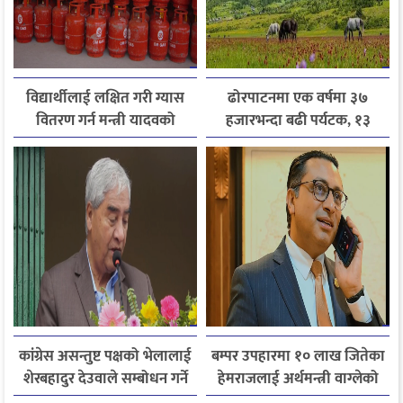
विद्यार्थीलाई लक्षित गरी ग्यास
ढोरपाटनमा एक वर्षमा ३७
वितरण गर्न मन्त्री यादवको
हजारभन्दा बढी पर्यटक, १३
निर्देशन
हजारले बढ्यो आगमन
कांग्रेस असन्तुष्ट पक्षको भेलालाई
बम्पर उपहारमा १० लाख जितेका
शेरबहादुर देउवाले सम्बोधन गर्ने
हेमराजलाई अर्थमन्त्री वाग्लेको
फोन, रुपन्देहीकी सपनाले