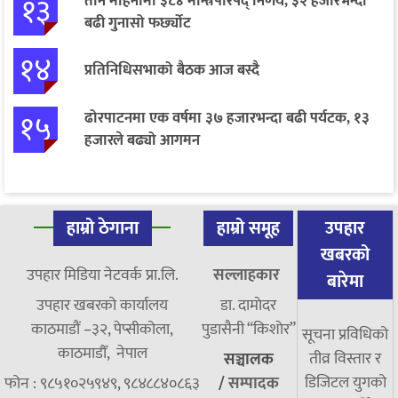
१३
तीन महिनामा ३८४ मन्त्रिपरिषद् निर्णय, ३२ हजारभन्दा
बढी गुनासो फर्छ्योट
१४
प्रतिनिधिसभाको बैठक आज बस्दै
१५
ढोरपाटनमा एक वर्षमा ३७ हजारभन्दा बढी पर्यटक, १३
हजारले बढ्यो आगमन
हाम्रो ठेगाना
हाम्रो समूह
उपहार
खबरको
उपहार मिडिया नेटवर्क प्रा.लि.
सल्लाहकार
बारेमा
उपहार खबरको कार्यालय
डा. दामाेदर
काठमाडौं –३२, पेप्सीकोला,
पुडासैनी “किशाेर”
सूचना प्रविधिको
काठमाडौँ, नेपाल
तीव्र विस्तार र
सञ्चालक
डिजिटल युगको
फोन : ९८५१०२५९४९, ९८४८८४०८६३
/
सम्पादक