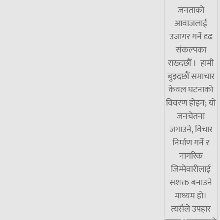
जनताको
आवाजलाई
उजागर गर्ने दृढ
संकल्पका
राख्दछौँ । हामी
बुझ्दछौं समाचार
केवल घटनाको
विवरण होइन; यो
जनचेतना
जगाउने, विचार
निर्माण गर्ने र
नागरिक
जिम्मेवारीलाई
सशक्त बनाउने
माध्यम हो।
त्यसैले उपहार