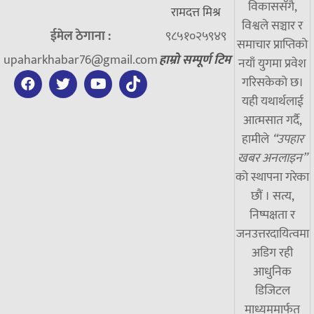
विकाससँगै,
रामदत्त मिश्र
विश्वले सञ्चार र
ईमेल ठेगाना :
९८५१०२५९४९
समाचार प्राप्तिको
upaharkhabar76@gmail.com
हाम्रो सम्पूर्ण टिम
नयाँ युगमा प्रवेश
गरिसकेको छ।
यही यथार्थलाई
आत्मसात गर्दै,
हामीले
“उपहार
खबर अनलाइन”
को स्थापना गरेका
छौं । सत्य,
निष्पक्षता र
जनउत्तरदायित्वमा
अडिग रही
आधुनिक
डिजिटल
माध्यममार्फत